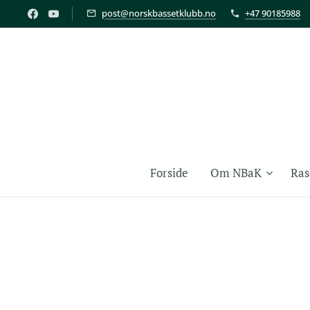
post@norskbassetklubb.no
+47 90185988
Forside
Om NBaK
Ras