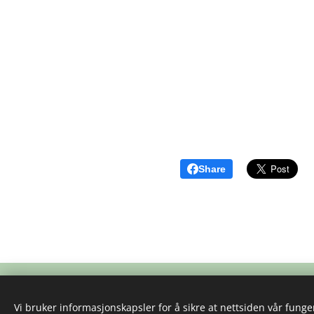
Share
Vi bruker informasjonskapsler for å sikre at nettsiden vår funger