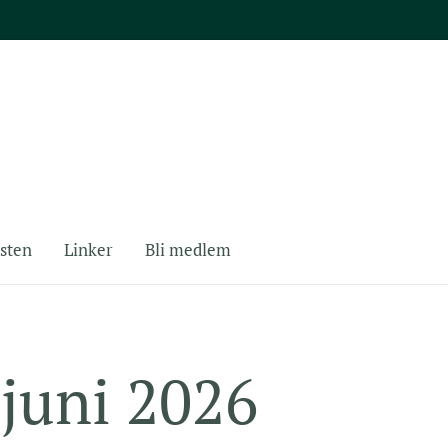
sten
Linker
Bli medlem
. juni 2026