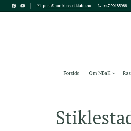
post@norskbassetklubb.no
+47 90185988
Forside
Om NBaK
Ras
Stiklestad